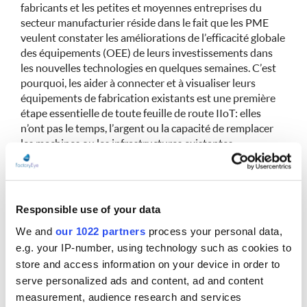
fabricants et les petites et moyennes entreprises du
secteur manufacturier réside dans le fait que les PME
veulent constater les améliorations de l’efficacité globale
des équipements (OEE) de leurs investissements dans
les nouvelles technologies en quelques semaines. C’est
pourquoi, les aider à connecter et à visualiser leurs
équipements de fabrication existants est une première
étape essentielle de toute feuille de route IIoT : elles
n’ont pas le temps, l’argent ou la capacité de remplacer
les machines ou les infrastructures existantes.
L’amélioration continue
doit être au cœur des
préoccupations des PME pour une adoption réussie de
l’IIoT, y compris l’amélioration des compétences, des
Responsible use of your data
technologies et des infrastructures déjà établies. Une
We and
our 1022 partners
process your personal data,
compréhension globale de ces exigences placera les PME
en position de force pour concurrencer leurs
e.g. your IP-number, using technology such as cookies to
homologues de plus grande taille.
store and access information on your device in order to
serve personalized ads and content, ad and content
Une intelligence économique claire et
measurement, audience research and services