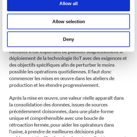
We also share information about your use of our site with
Allow all
technologiques incitant à revoir l’ensemble du processus
our social media, advertising and analytics partners who
de production constituent l’un des principaux obstacles
may combine it with other information that you’ve
à l’adoption de l’IIoT dans les PME.
Allow selection
provided to them or that they’ve collected from your use
of their services.
L’adoption de l’IIoT comme des autres technologies de
l’Industrie 4.0 peut être mise en œuvre par fragments
Deny
incrémentiels, contrôlables, abordables et faciles à
exécuter. Il est important de planifier soigneusement le
déploiement de la technologie IIoT avec des exigences et
des objectifs spécifiques afin de perturber le moins
possible les opérations quotidiennes. Il faut donc
commencer les mises en œuvre dans les ateliers de
production et les étendre progressivement.
Après la mise en œuvre, une valeur réelle apparaît dans
la consolidation des données, issues de sources
précédemment cloisonnées, dans une plate-forme
unique et compréhensible avec une boucle de
rétroaction fermée, pour aider les opérateurs dans
l’usine, à prendre de meilleures décisions plus