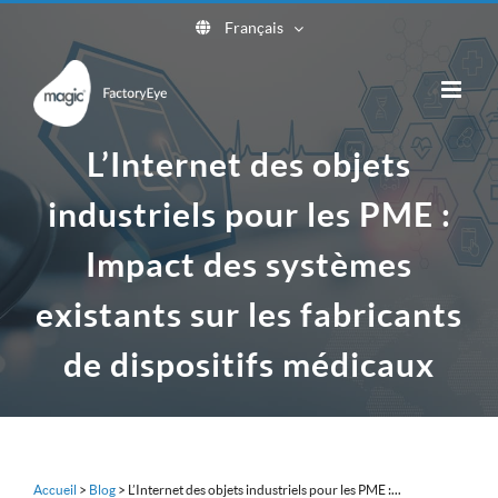
Skip
Français
to
content
L’Internet des objets
industriels pour les PME :
Impact des systèmes
existants sur les fabricants
de dispositifs médicaux
Accueil
>
Blog
>
L’Internet des objets industriels pour les PME :...