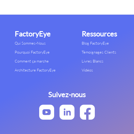
FactoryEye
Ressources
Qui Sommes-Nous
Blog FactoryEye
Pourquoi FactoryEye
Témoignages Clients
Comment ça marche
Livres Blancs
Architecture FactoryEye
Vidéos
Suivez-nous