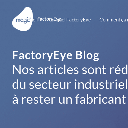
Skip
to
Accueil
Pourquoi FactoryEye
Comment ça 
content
FactoryEye Blog
Nos articles sont ré
du secteur industriel
à rester un fabricant