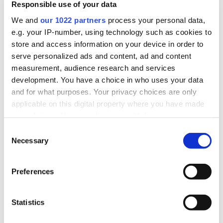
Responsible use of your data
We and
our 1022 partners
process your personal data,
e.g. your IP-number, using technology such as cookies to
Mai 23
store and access information on your device in order to
2023
serve personalized ads and content, ad and content
measurement, audience research and services
development. You have a choice in who uses your data
Data IT et OT, un défi de compétitivité
and for what purposes. Your privacy choices are only
dans l’industrie
applicable on this digital property where you have made
your choices. You can change or withdraw your consent
[Interview - Expert] Les directives européennes
any time from the Cookie Declaration or by clicking on
Consent
obligent les industriels français à opérer des
the Privacy trigger icon.
Necessary
Selection
changements significatifs dans la gestion de leurs
données...
If you allow, we would also like to:
Preferences
Collect information about your geographical
EN SAVOIR PLUS
location which can be accurate to within several
meters
Statistics
Identify your device by actively scanning it for