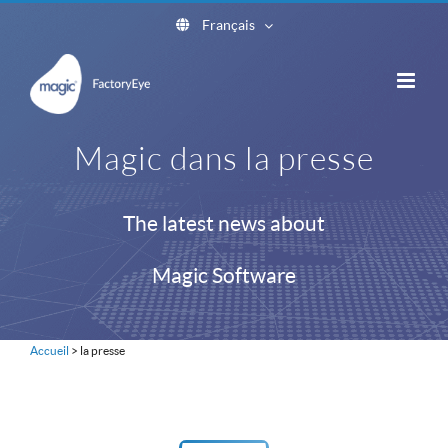
Skip
Français
to
content
Magic dans la presse
The latest news about
Magic Software
Accueil
>
la presse