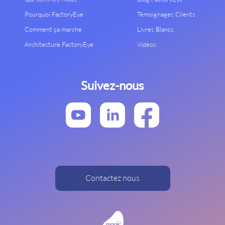
Pourquoi FactoryEye
Témoignages Clients
Comment ça marche
Livres Blancs
Architecture FactoryEye
Vidéos
Suivez-nous
Contactez nous