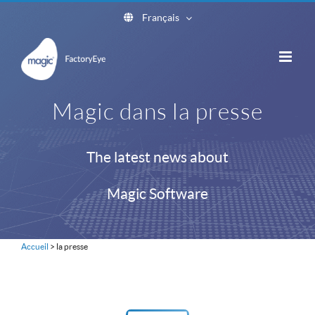
Skip
Français
to
content
Magic dans la presse
The latest news about
Magic Software
Accueil
>
la presse