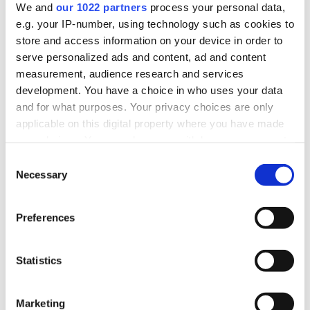
We and
our 1022 partners
process your personal data,
e.g. your IP-number, using technology such as cookies to
store and access information on your device in order to
Analyse des tendances de l’Industrie
serve personalized ads and content, ad and content
Manufacturière 2023
measurement, audience research and services
development. You have a choice in who uses your data
[Analyse] L'industrie manufacturière a relevé de
and for what purposes. Your privacy choices are only
nombreux défis au cours des dernières années, mais
applicable on this digital property where you have made
les a surmontés et s’en trouve renforcée. Delon Eric
Choppe, Directeur Général de Magic Software, 5
your choices. You can change or withdraw your consent
tendances...
any time from the Cookie Declaration or by clicking on
Consent
the Privacy trigger icon.
Necessary
Selection
EN SAVOIR PLUS
If you allow, we would also like to:
Preferences
Collect information about your geographical
location which can be accurate to within several
meters
Statistics
Identify your device by actively scanning it for
Mar 15
specific characteristics (fingerprinting)
Marketing
2023