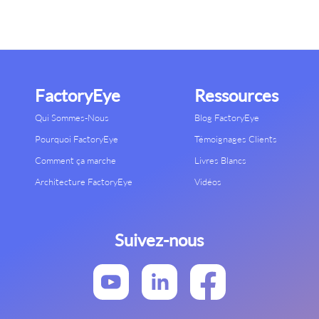
FactoryEye
Ressources
Qui Sommes-Nous
Blog FactoryEye
Pourquoi FactoryEye
Témoignages Clients
Comment ça marche
Livres Blancs
Architecture FactoryEye
Vidéos
Suivez-nous