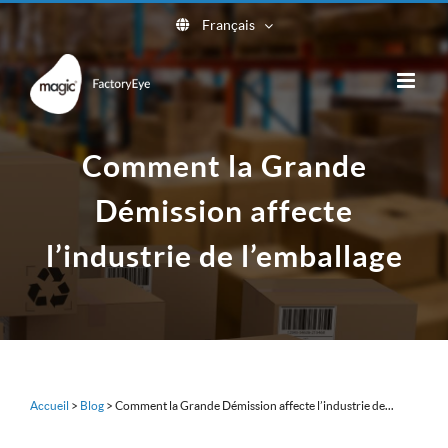
Skip
Français
to
content
Comment la Grande
Démission affecte
l’industrie de l’emballage
Accueil
>
Blog
>
Comment la Grande Démission affecte l’industrie de...