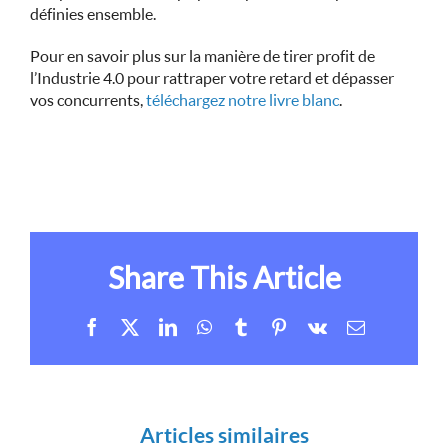
définies ensemble.
Pour en savoir plus sur la manière de tirer profit de
l’Industrie 4.0 pour rattraper votre retard et dépasser
vos concurrents,
téléchargez notre livre blanc
.
Share This Article
Facebook
X
LinkedIn
WhatsApp
Tumblr
Pinterest
Vk
Email
Articles similaires