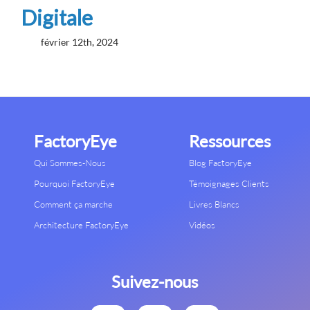
Digitale
février 12th, 2024
FactoryEye
Ressources
Qui Sommes-Nous
Blog FactoryEye
Pourquoi FactoryEye
Témoignages Clients
Comment ça marche
Livres Blancs
Architecture FactoryEye
Vidéos
Suivez-nous