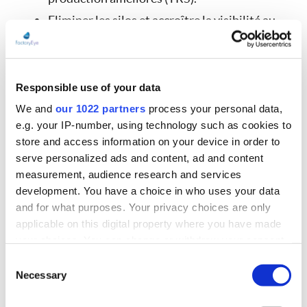
Eliminer les silos et accroître la visibilité au
niveau de la production : si vous n’avez pas
introduit l’Industrie 4.0 dans votre usine, il
est probable que les données de vos
Responsible use of your data
systèmes critiques soient stockées dans des
We and
our 1022 partners
process your personal data,
e.g. your IP-number, using technology such as cookies to
référentiels hors ligne, difficiles d’accès. Ces
store and access information on your device in order to
données sont hors de portée des décideurs
serve personalized ads and content, ad and content
qui en ont le plus besoin, ce qui réduit leur
measurement, audience research and services
development. You have a choice in who uses your data
capacité à contrôler les processus, à prévenir
and for what purposes. Your privacy choices are only
les problèmes ou à informer lorsque des
applicable on this digital property where you have made
incidents surviennent. Pendant ce temps, vos
your choices. You can change or withdraw your consent
any time from the Cookie Declaration or by clicking on
concurrents, possédant des données temps
Consent
the Privacy trigger icon.
Necessary
Selection
réel et des analyses détaillées, disposent
d’un accès instantané à des données exactes,
If you allow, we would also like to: