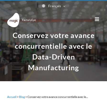
Skip
Français
to
content
Conservez votre avance
concurrentielle avec le
Data-Driven
Manufacturing
Accueil
>
Blog
>
Conservez votre avance concurrentielle avec le...