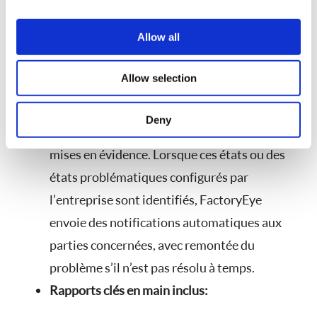
provide social media features and to analyse our traffic.
qualité obtenus via les formulaires
We also share information about your use of our site with
Allow all
numériques de FactoryEye.
our social media, advertising and analytics partners who
Détection des anomalies, notifications et
may combine it with other information that you’ve
Allow selection
provided to them or that they’ve collected from your use
escalade :
les tendances et les anomalies sont
of their services.
identifiées et les zones qui contribuent aux
Deny
défauts ou aux problèmes de qualité sont
mises en évidence. Lorsque ces états ou des
états problématiques configurés par
l’entreprise sont identifiés, FactoryEye
envoie des notifications automatiques aux
parties concernées, avec remontée du
problème s’il n’est pas résolu à temps.
Rapports clés en main inclus: