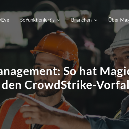
yEye
So funktioniert’s
Branchen
Über Mag
management: So hat Magi
 den CrowdStrike-Vorfall