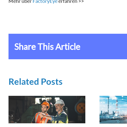
Mehr über
FactoryEye
erfahren >>
Share This Article
Related Posts