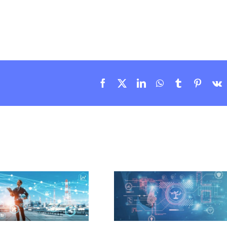
Facebook
X
LinkedIn
WhatsApp
Tumblr
Pintere
V