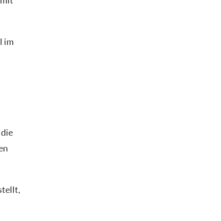
 mit
l im
 die
en
tellt,