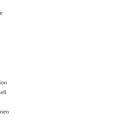
le
ion
ell
inen