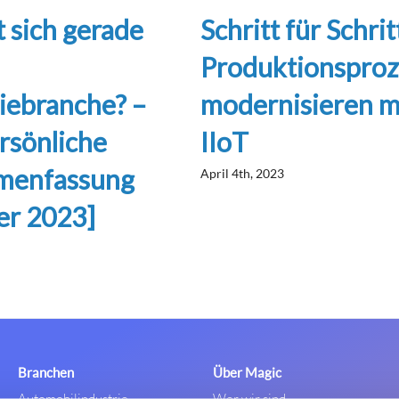
 sich gerade
Schritt für Schrit
Produktionsproz
iebranche? –
modernisieren m
rsönliche
IIoT
menfassung
April 4th, 2023
r 2023]
Branchen
Über Magic
Automobilindustrie
Wer wir sind