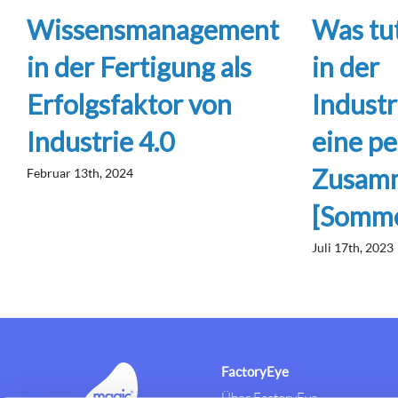
Wissensmanagement
Was tut
in der Fertigung als
in der
Erfolgsfaktor von
Industr
Industrie 4.0
eine pe
Zusam
Februar 13th, 2024
[Somme
Juli 17th, 2023
FactoryEye
Über FactoryEye