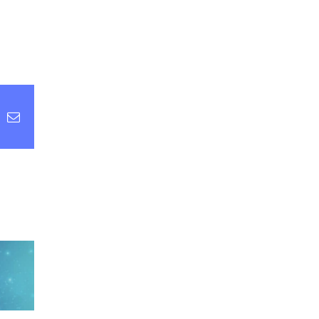
st
k
Email