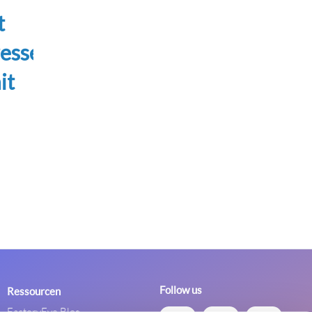
t
esse
it
Follow us
Ressourcen
FactoryEye Blog