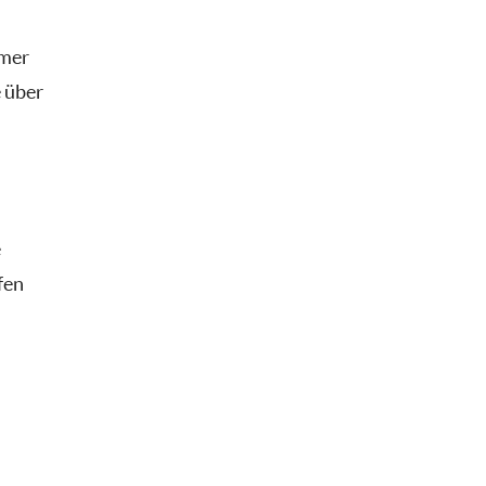
omer
 über
e
fen