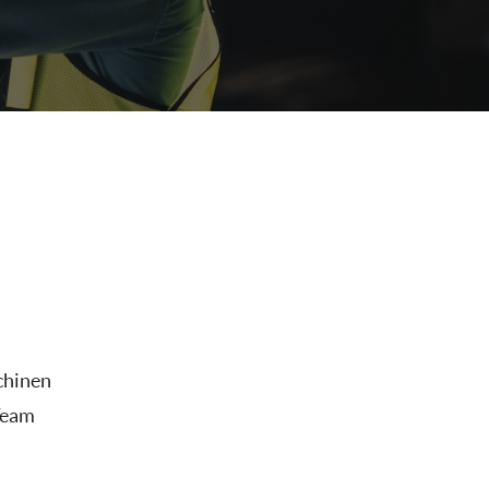
chinen
Team