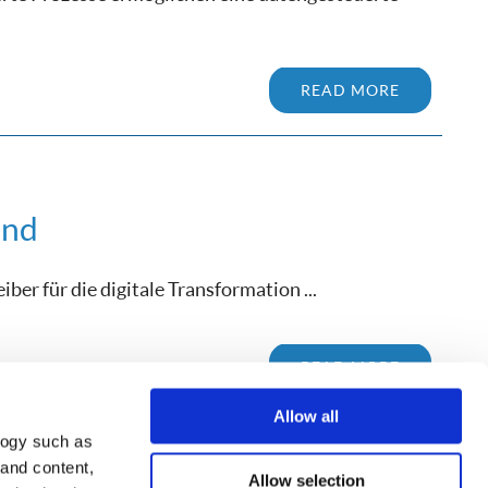
READ MORE
and
eiber für die digitale Transformation ...
READ MORE
Allow all
logy such as
 and content,
Allow selection