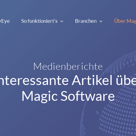
yEye
So funktioniert’s
Branchen
Über Mag
Medienberichte
nteressante Artikel üb
Magic Software