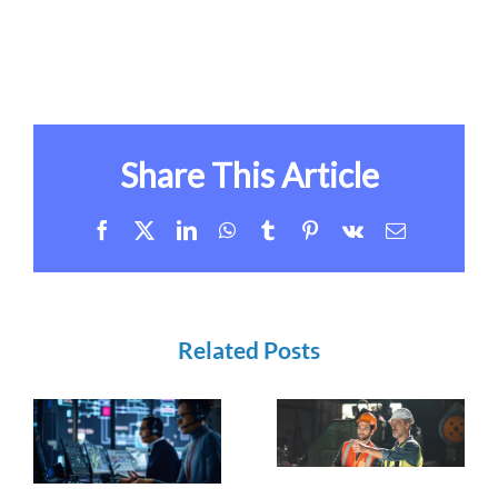
Share This Article
Facebook
X
LinkedIn
WhatsApp
Tumblr
Pinterest
Vk
Email
Related Posts