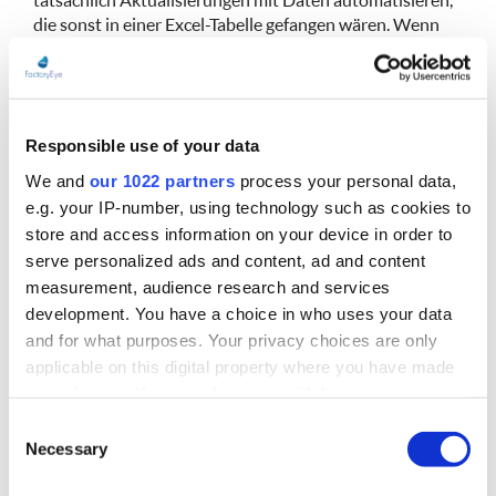
tatsächlich Aktualisierungen mit Daten automatisieren,
die sonst in einer Excel-Tabelle gefangen wären. Wenn
Sie zum Beispiel eine Fertigung mit 10.000 SKUs haben,
wird niemand die Vorlaufzeit für jeden einzelnen Artikel
manuell aktualisieren. Industrie 4.0-Lösungen können
das, wodurch Ihre Fertigung weitaus effizienter wird.
Responsible use of your data
Problem 4: BI verwendet einen Datenstrukturtyp
We and
our 1022 partners
process your personal data,
e.g. your IP-number, using technology such as cookies to
Die meisten BI-Plattformen sammeln und speichern
store and access information on your device in order to
Daten in der gleichen Datenstruktur wie die
Informationen im Quellsystem. Was aber, wenn Sie eine
serve personalized ads and content, ad and content
Analyse aus mehr als einer Art von Datenquelle
measurement, audience research and services
durchführen möchten? Oder wenn Sie den Status Ihres
development. You have a choice in who uses your data
ERP zu einem bestimmten Zeitpunkt erfassen möchten,
and for what purposes. Your privacy choices are only
um ihn mit Ihren Prognosen zu vergleichen? Das ist bei
applicable on this digital property where you have made
BI-Systemen grundsätzlich nicht möglich.
your choices. You can change or withdraw your consent
any time from the Cookie Declaration or by clicking on
Consent
Eine leistungsstarke Industrie 4.0-Lösung kann jedoch
the Privacy trigger icon.
Necessary
die Struktur der im System gespeicherten Daten ändern
Selection
und dann Analyseebenen bieten, die bei Verwendung