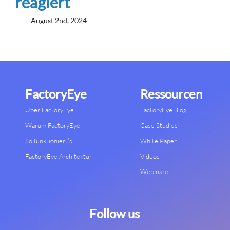
reagiert
August 2nd, 2024
FactoryEye
Ressourcen
Über FactoryEye
FactoryEye Blog
Warum FactoryEye
Case Studies
So funktioniert’s
White Paper
FactoryEye Architektur
Videos
Webinare
Follow us